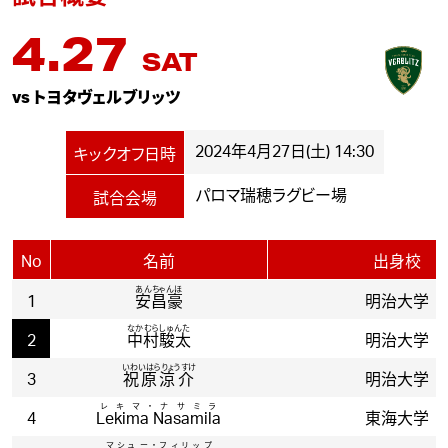
4.27
SAT
vs トヨタヴェルブリッツ
2024年4月27日(土) 14:30
キックオフ日時
パロマ瑞穂ラグビー場
試合会場
No
名前
出身校
あんちゃんほ
1
安昌豪
明治大学
なかむらしゅんた
2
中村駿太
明治大学
いわいはらりょうすけ
3
祝原涼介
明治大学
レキマ・ナサミラ
4
Lekima Nasamila
東海大学
マシュー・フィリップ