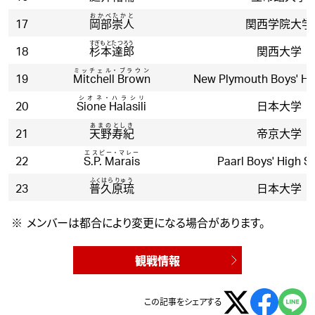
おかべたかと
17
岡部崇人
関西学院大学
すぎもとたつろう
18
杉本達郎
関西大学
ミッチェル・ブラウン
19
Mitchell Brown
New Plymouth Boys' Hi
シオネ・ハラシリ
20
Sione Halasili
日本大学
あまのとしき
21
天野寿紀
帝京大学
エスピー・マレー
22
S.P. Marais
Paarl Boys' High S
ふくはらりゅう
23
普久原琉
日本大学
メンバーは都合により変更になる場合があります。
観戦情報
この記事をシェアする