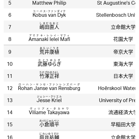
5
Matthew Philip
St Augustine's Co
コーバス・ファンダイク
6
Kobus van Dyk
Stellenbosch Unive
しまだなおと
7
嶋田直人
立命館大学
アマナキ・レレイ・マフィ
8
Amanaki lelei Mafi
花園大学
あらいこうき
9
荒井康植
帝京大学
むとうゆらぎ
10
武藤ゆらぎ
東海大学
たけざわまさよし
11
竹澤正祥
日本大学
ローハン・ヤンセ・ファンレンズバーグ
12
Rohan Janse van Rensburg
Hoërskool Waterk
ジェシー・クリエル
13
Jesse Kriel
University of Pret
ヴィリアメ・タカヤワ
14
Viliame Takayawa
流通経済大学
おぐらじゅんぺい
15
小倉順平
早稲田大学
にわいゆうすけ
16
庭井祐輔
立命館大学