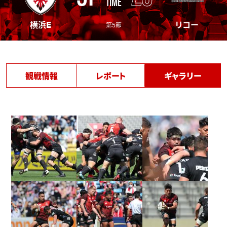
TIME
横浜E
リコー
第5節
観戦情報
レポート
ギャラリー