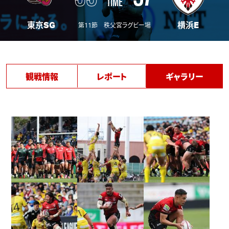
TIME
東京SG
横浜E
第11節 秩父宮ラグビー場
観戦情報
レポート
ギャラリー