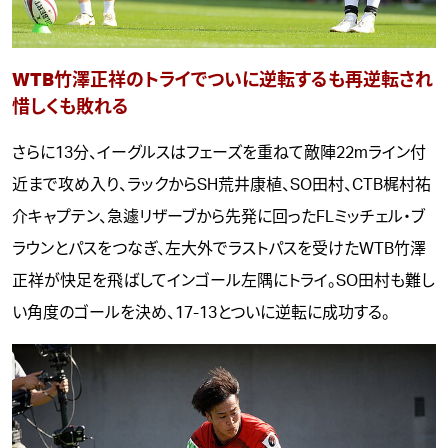
WTB竹澤正祥のトライでついに逆転するも再逆転され
惜しくも敗れる
さらに13分、イーグルスはフェーズを重ねて敵陣22mライン付
近まで攻め入り、ラックからSH荒井康植、SO田村、CTB梶村祐
介キャプテン、急遽リザーブから先発に回ったFLミッチェル・ブ
ラウンとパスをつなぎ、左大外でラストパスを受けたWTB竹澤
正祥が快足を飛ばしてインゴール左隅にトライ。SO田村も難し
い角度のゴールを決め、17-13とついに逆転に成功する。