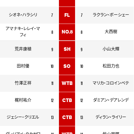
7
7
シオネ・ハラシリ
FL
ラクラン・ボーシェー
アマナキ・レレイ・マ
8
8
NO.8
大西樹
フィ
9
9
荒井康植
SH
小山大輝
10
10
田村優
SO
松田力也
11
11
竹澤正祥
WTB
マリカ・コロインベテ
12
12
梶村祐介
CTB
ダミアン・デアレンデ
13
13
ジェシー・クリエル
CTB
ディラン・ライリー