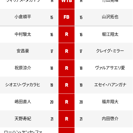
14
14
ヴィリアメ・タカヤワ
WTB
竹山晃暉
15
15
小倉順平
FB
山沢拓也
16
16
R
中村駿太
堀江翔太
17
17
安昌豪
R
クレイグ・ミラー
18
18
祝原涼介
R
ヴァルアサエリ愛
19
19
シオエリ・ヴァカラヒ
R
エセイ・ハアンガナ
20
20
嶋田直人
R
福井翔大
21
21
天野寿紀
R
内田啓介
ローハン・ヤンセ・ファ