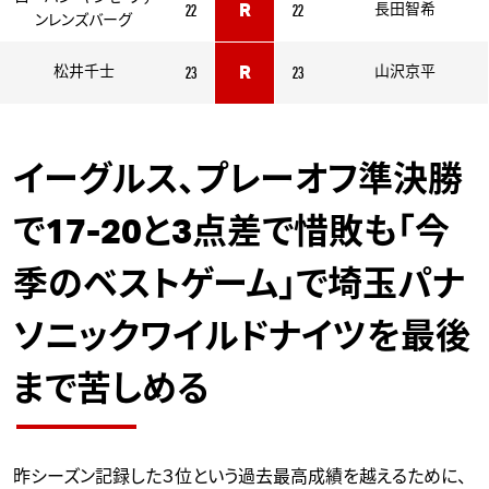
22
22
R
長田智希
ンレンズバーグ
23
23
松井千士
R
山沢京平
イーグルス、プレーオフ準決勝
で17-20と3点差で惜敗も「今
季のベストゲーム」で埼玉パナ
ソニックワイルドナイツを最後
まで苦しめる
昨シーズン記録した３位という過去最高成績を越えるために、