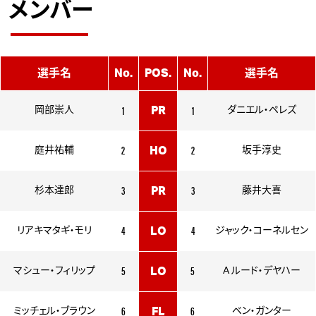
メンバー
選手名
No.
POS.
No.
選手名
1
1
岡部崇人
PR
ダニエル・ペレズ
2
2
庭井祐輔
HO
坂手淳史
3
3
杉本達郎
PR
藤井大喜
4
4
リアキマタギ・モリ
LO
ジャック・コーネルセン
5
5
マシュー・フィリップ
LO
A ルード・デヤハー
6
6
ミッチェル・ブラウン
FL
ベン・ガンター