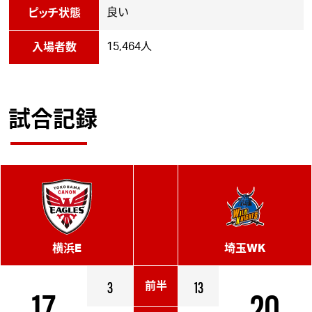
良い
ピッチ状態
15,464人
入場者数
試合記録
横浜E
埼玉WK
17
3
13
20
前半