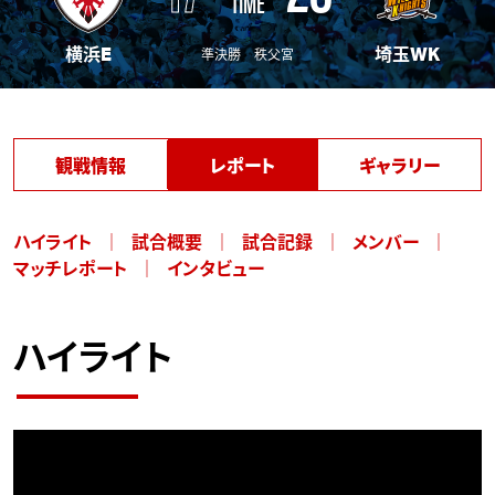
TIME
横浜E
埼玉WK
準決勝 秩父宮
観戦情報
レポート
ギャラリー
ハイライト
試合概要
試合記録
メンバー
マッチレポート
インタビュー
ハイライト