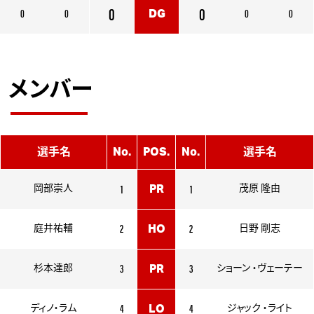
0
0
0
0
0
0
DG
メンバー
選手名
No.
POS.
No.
選手名
1
1
岡部崇人
PR
茂原 隆由
2
2
庭井祐輔
HO
日野 剛志
3
3
杉本達郎
PR
ショーン ・ヴェーテー
4
4
ディノ・ラム
LO
ジャック ・ライト