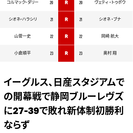
20
20
コルマック・ダリー
R
ヴェティ ・トゥポウ
21
21
シオネ・ハラシリ
R
シオネ ・ブナ
22
22
山菅一史
R
岡崎 航大
23
23
小倉順平
R
奥村 翔
イーグルス、日産スタジアムで
の開幕戦で静岡ブルーレヴズ
に27-39で敗れ新体制初勝利
ならず