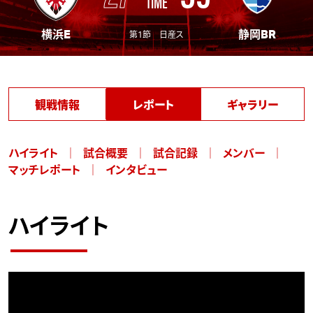
TIME
横浜E
静岡BR
第1節 日産ス
観戦情報
レポート
ギャラリー
ハイライト
試合概要
試合記録
メンバー
マッチレポート
インタビュー
ハイライト