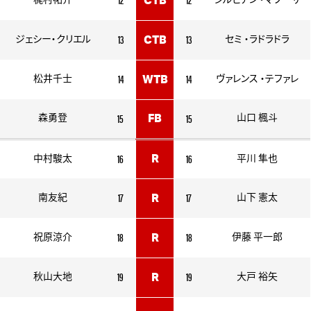
梶村祐介
CTB
シルビアン ・マフーザ
13
13
ジェシー・クリエル
CTB
セミ ・ラドラドラ
14
14
松井千士
WTB
ヴァレンス ・テファレ
15
15
森勇登
FB
山口 楓斗
16
16
R
中村駿太
平川 隼也
17
17
南友紀
R
山下 憲太
18
18
祝原涼介
R
伊藤 平一郎
19
19
秋山大地
R
大戸 裕矢