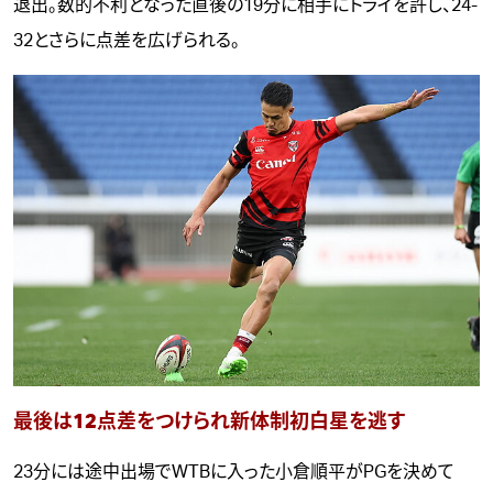
退出。数的不利となった直後の19分に相手にトライを許し、24-
32とさらに点差を広げられる。
最後は12点差をつけられ新体制初白星を逃す
23分には途中出場でWTBに入った小倉順平がPGを決めて