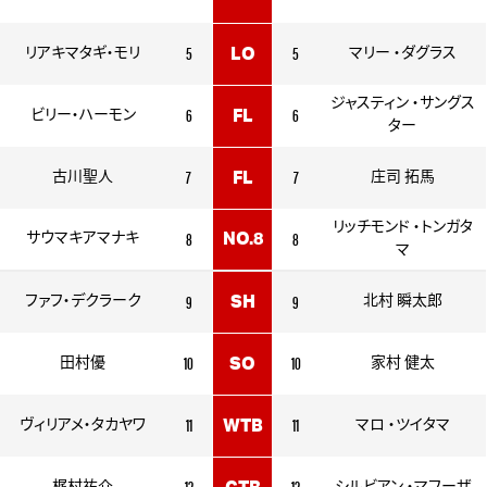
5
5
リアキマタギ・モリ
LO
マリー ・ダグラス
ジャスティン ・サングス
6
6
ビリー・ハーモン
FL
ター
7
7
古川聖人
FL
庄司 拓馬
リッチモンド ・トンガタ
8
8
サウマキアマナキ
NO.8
マ
9
9
ファフ・デクラーク
SH
北村 瞬太郎
10
10
田村優
SO
家村 健太
11
11
ヴィリアメ・タカヤワ
WTB
マロ ・ツイタマ
12
12