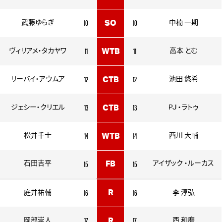
10
10
武藤ゆらぎ
SO
中楠 一期
11
11
ヴィリアメ・タカヤワ
WTB
高本 とむ
12
12
リーバイ・アウムア
CTB
池田 悠希
13
13
ジェシー・クリエル
CTB
PJ ・ラトゥ
14
14
松井千士
WTB
西川 大輔
15
15
石田吉平
FB
アイザック ・ルーカス
16
16
R
庭井祐輔
李 淳弘
17
17
岡部崇人
R
西 和磨