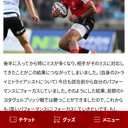
後半に入ってから特にミスが多くなり、相手がそのミスに対応し
てきたことがこの結果につながってしまいました。（自身の2トラ
イとトライアシストについて）今日も試合前から自分のパフォー
マンスにフォーカスしていました。そのようにした結果、前節のト
ヨタヴェルブリッツ戦では勝つことができましたので、これから
も（高いパフォーマンスに）フォーカスしていきたいです。もし
チケット
グッズ
メニュー
ボールキャリーした結果トライラインまでたどり着けなくても常
にオフロードパスを狙っていますし、そういう練習をしています。