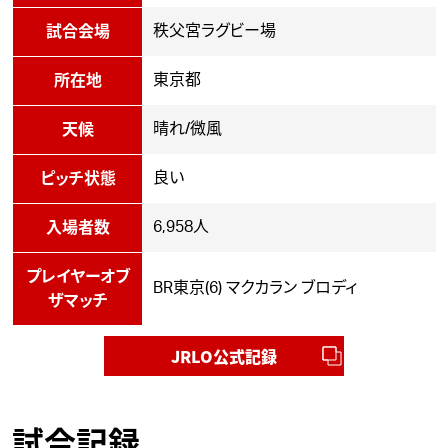
秩父宮ラグビー場
試合会場
東京都
所在地
晴れ/微風
天候
良い
ピッチ状態
6,958人
入場者数
プレイヤーオブ
BR東京(6) マクカラン ブロディ
ザマッチ
JRLO公式記録
試合記録