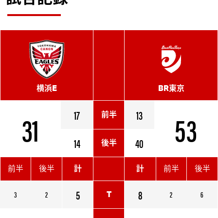
横浜E
BR東京
31
17
13
53
前半
14
40
後半
前半
後半
計
計
前半
後半
5
8
3
2
2
6
T