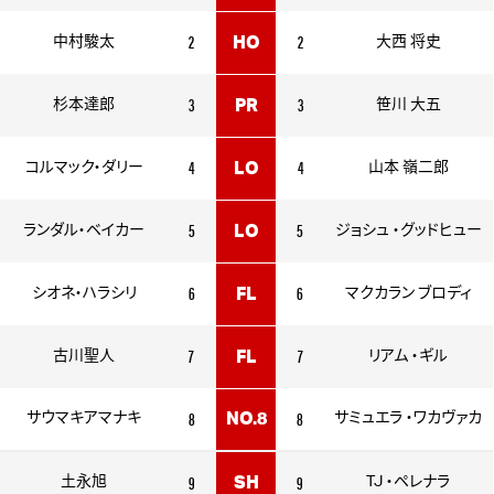
2
2
中村駿太
HO
大西 将史
3
3
杉本達郎
PR
笹川 大五
4
4
コルマック・ダリー
LO
山本 嶺二郎
5
5
ランダル・ベイカー
LO
ジョシュ ・グッドヒュー
6
6
シオネ・ハラシリ
FL
マクカラン ブロディ
7
7
古川聖人
FL
リアム ・ギル
8
8
サウマキアマナキ
NO.8
サミュエラ ・ワカヴァカ
9
9
土永旭
SH
TJ ・ペレナラ