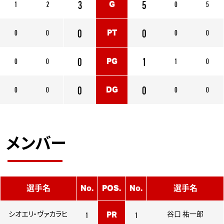
3
5
1
2
0
5
G
0
0
0
0
0
0
PT
0
1
0
0
1
0
PG
0
0
0
0
0
0
DG
メンバー
選手名
No.
POS.
No.
選手名
1
1
シオエリ・ヴァカラヒ
PR
谷口 祐一郎