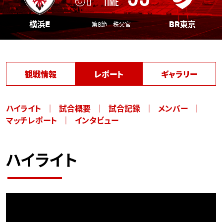
TIME
横浜E
BR東京
第8節 秩父宮
観戦情報
レポート
ギャラリー
ハイライト
試合概要
試合記録
メンバー
マッチレポート
インタビュー
ハイライト