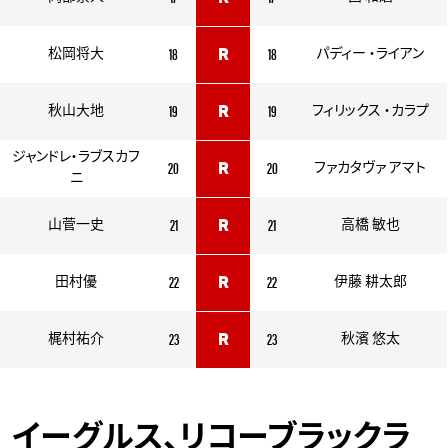
18
18
松岡将大
R
パディー ・ライアン
19
19
秋山大地
R
フィリックス ・カラプ
ジャンドレ・ラブスカフ
20
20
R
ファカタヴァ アマト
ニ
21
21
山菅一史
R
高橋 敏也
22
22
田村優
R
伊藤 耕太郎
23
23
梶村祐介
R
秋濱 悠太
イーグルス、リコーブラックラ