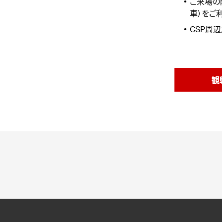
ご来場の
車）をご
CSP周
観