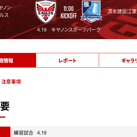
11:00
ヤノン
清水建設江東
KICKOFF
ルス
4.19 キヤノンスポーツパーク
戦情報
レポート
ギャラ
注意事項
要
練習試合 4.19