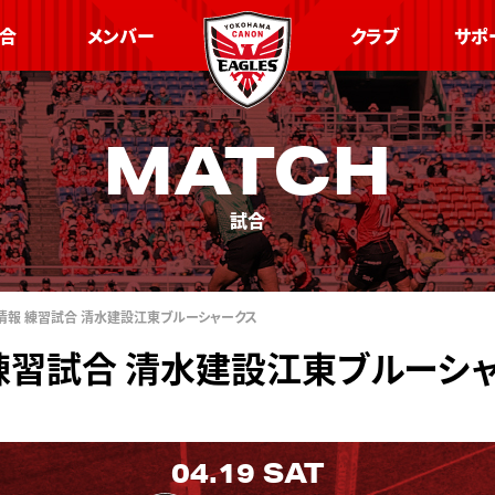
合
メンバー
クラブ
サポ
MATCH
試合
観戦情報 練習試合 清水建設江東ブルーシャークス
報 練習試合 清水建設江東ブルーシ
04.19
SAT