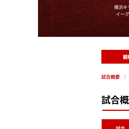
横浜キ
イーグ
観
試合概要
試合概
試合