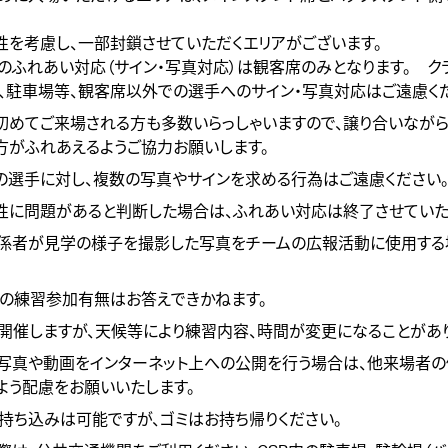
性を考慮し、一部封鎖させていただくエリアがございます。
のふれあい対応（サイン・写真対応）は観客席のみとなります。 ク
、駐車場等、観客席以外での選手へのサイン・写真対応はご遠慮く
初めてご来場される方も多数いらっしゃいますので、譲り合いながら
方がふれあえるようご協力お願いします。
の選手に対し、複数の写真やサインを求める行為はご遠慮ください
性に問題があると判断した場合は、ふれあい対応は終了させていた
係者が見学の様子を撮影した写真をチームの広報活動に使用する
の練習参加有無はお答えできかねます。
開催しますが、天候等により練習内容、時間が変更になることがあり
写真や動画をインターネット上への公開を行う場合は、他来場者
よう配慮をお願いいたします。
持ち込みは可能ですが、ゴミはお持ち帰りください。