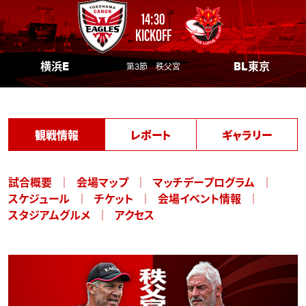
14:30
KICKOFF
横浜E
BL東京
第3節 秩父宮
観戦情報
レポート
ギャラリー
試合概要
会場マップ
マッチデープログラム
スケジュール
チケット
会場イベント情報
スタジアムグルメ
アクセス