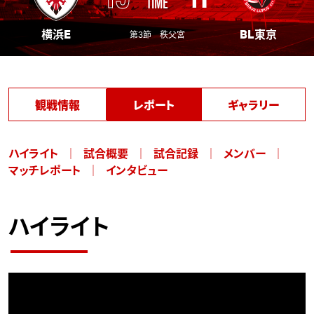
TIME
横浜E
BL東京
第3節 秩父宮
観戦情報
レポート
ギャラリー
ハイライト
試合概要
試合記録
メンバー
マッチレポート
インタビュー
ハイライト