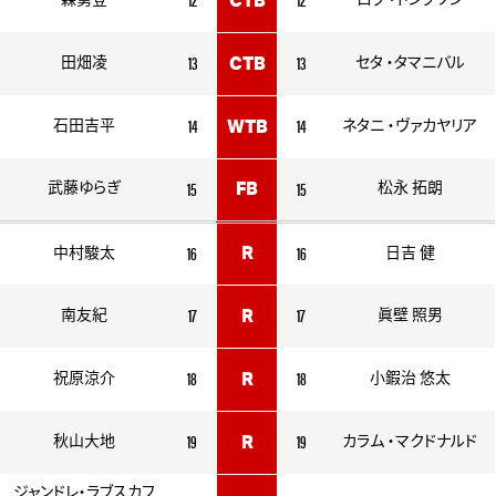
森勇登
CTB
ロブ ・トンプソン
13
13
田畑凌
CTB
セタ ・タマニバル
14
14
石田吉平
WTB
ネタニ ・ヴァカヤリア
15
15
武藤ゆらぎ
FB
松永 拓朗
16
16
R
中村駿太
日吉 健
17
17
南友紀
R
眞壁 照男
18
18
祝原涼介
R
小鍜治 悠太
19
19
秋山大地
R
カラム ・マクドナルド
ジャンドレ・ラブスカフ