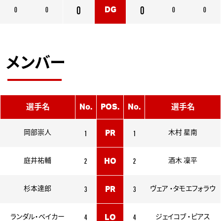
0
0
0
0
0
0
DG
メンバー
選手名
No.
POS.
No.
選手名
1
1
岡部崇人
PR
木村 星南
2
2
庭井祐輔
HO
酒木 凜平
3
3
杉本達郎
PR
ヴェア ・タモエフォラウ
4
4
ランダル・ベイカー
LO
ジェイコブ ・ピアス