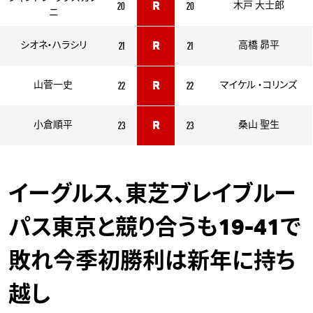
20
20
R
木戸 大士郎
ニ
21
21
シオネ・ハラシリ
R
高橋 昴平
22
22
山菅一史
R
マイケル ・コリンズ
23
23
小倉順平
R
桑山 聖生
イーグルス、東芝ブレイブルー
パス東京と競り合うも19-41で
敗れ今季初勝利は新年に持ち
越し