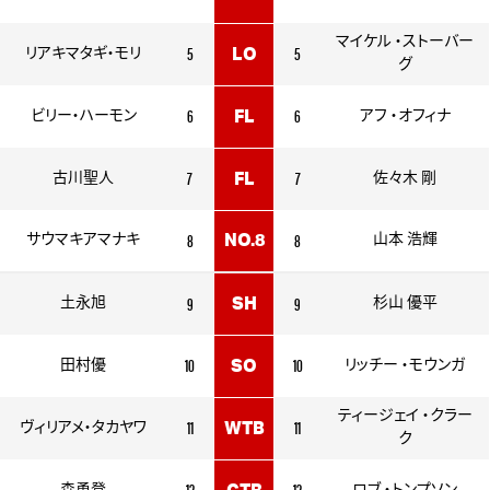
マイケル ・ストーバー
5
5
リアキマタギ・モリ
LO
グ
6
6
ビリー・ハーモン
FL
アフ ・オフィナ
7
7
古川聖人
FL
佐々木 剛
8
8
サウマキアマナキ
NO.8
山本 浩輝
9
9
土永旭
SH
杉山 優平
10
10
田村優
SO
リッチー ・モウンガ
ティージェイ ・クラー
11
11
ヴィリアメ・タカヤワ
WTB
ク
12
12