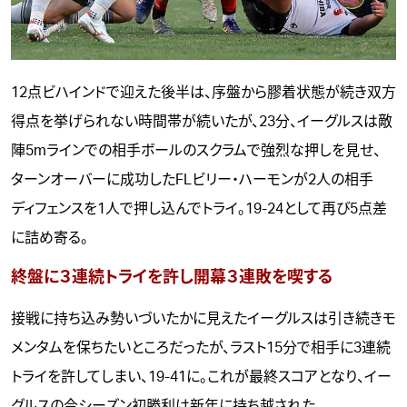
12点ビハインドで迎えた後半は、序盤から膠着状態が続き双方
得点を挙げられない時間帯が続いたが、23分、イーグルスは敵
陣5mラインでの相手ボールのスクラムで強烈な押しを見せ、
ターンオーバーに成功したFLビリー・ハーモンが2人の相手
ディフェンスを1人で押し込んでトライ。19-24として再び5点差
に詰め寄る。
終盤に３連続トライを許し開幕３連敗を喫する
接戦に持ち込み勢いづいたかに見えたイーグルスは引き続きモ
メンタムを保ちたいところだったが、ラスト15分で相手に3連続
トライを許してしまい、19-41に。これが最終スコアとなり、イー
グルスの今シーズン初勝利は新年に持ち越された。