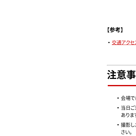
【参考】
交通アクセ
注意事
会場で
当日ご
ありま
撮影し
さい。