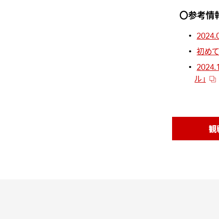
〇参考情
202
初めて
2024
ル」
観