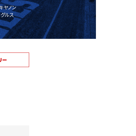
キヤノン
ーグルス
リー