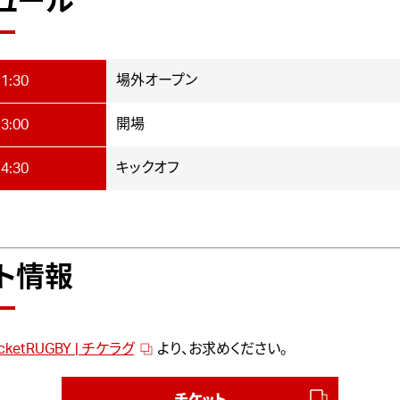
ュール
場外オープン
1:30
開場
3:00
キックオフ
4:30
ト情報
icketRUGBY | チケラグ
より、お求めください。
チケット