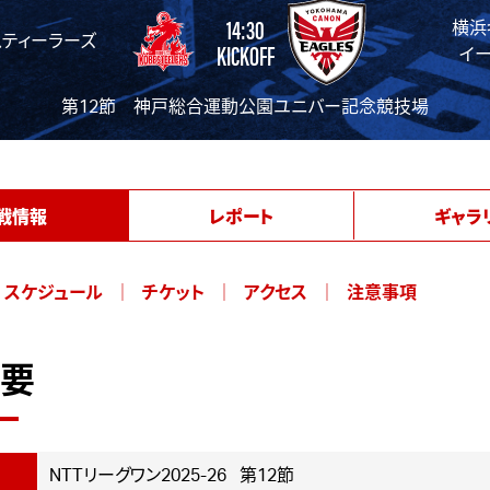
14:30
横浜
ティーラーズ
KICKOFF
イ
第12節 神戸総合運動公園ユニバー記念競技場
戦情報
レポート
ギャラ
スケジュール
チケット
アクセス
注意事項
要
NTTリーグワン2025-26 第12節