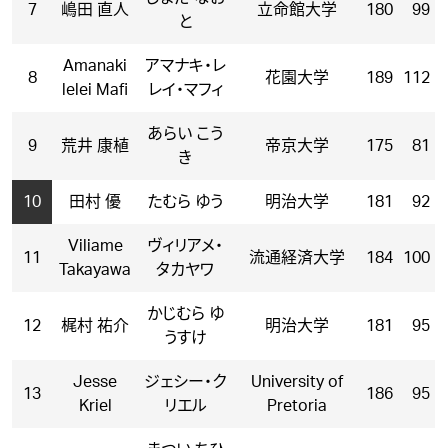
7
嶋田 直人
立命館大学
180
99
と
Amanaki
アマナキ・レ
8
花園大学
189
112
lelei Mafi
レイ・マフィ
あらい こう
9
荒井 康植
帝京大学
175
81
き
10
田村 優
たむら ゆう
明治大学
181
92
Viliame
ヴィリアメ・
11
流通経済大学
184
100
Takayawa
タカヤワ
かじむら ゆ
12
梶村 祐介
明治大学
181
95
うすけ
Jesse
ジェシー・ク
University of
13
186
95
Kriel
リエル
Pretoria