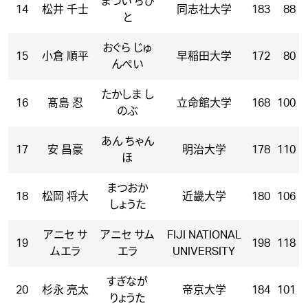
まつい ちひ
14
松井 千士
同志社大学
183
88
と
おぐら じゅ
15
小倉 順平
早稲田大学
172
80
んぺい
たかしま し
16
髙島 忍
立命館大学
168
100
のぶ
あん ちゃん
17
安 昌豪
明治大学
178
110
ほ
まつおか
18
松岡 将大
近畿大学
180
106
しょうた
アニセ サ
アニセ サム
FIJI NATIONAL
19
198
118
ムエラ
エラ
UNIVERSITY
すぎなが
20
杉永 亮太
帝京大学
184
101
りょうた