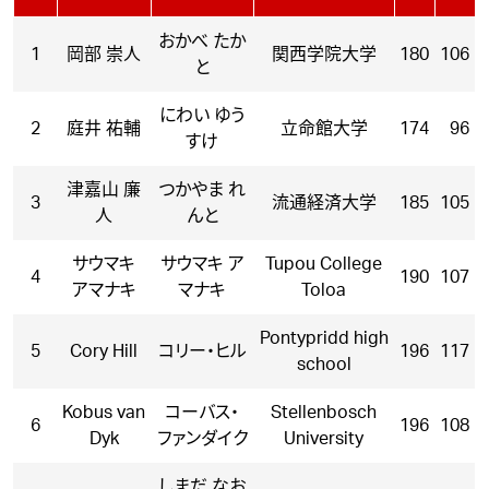
おかべ たか
1
岡部 崇人
関西学院大学
180
106
と
にわい ゆう
2
庭井 祐輔
立命館大学
174
96
すけ
津嘉山 廉
つかやま れ
3
流通経済大学
185
105
人
んと
サウマキ
サウマキ ア
Tupou College
4
190
107
アマナキ
マナキ
Toloa
Pontypridd high
5
Cory Hill
コリー・ヒル
196
117
school
Kobus van
コーバス・
Stellenbosch
6
196
108
Dyk
ファンダイク
University
しまだ なお