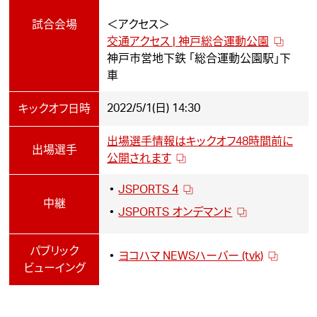
試合会場
＜アクセス＞
交通アクセス | 神戸総合運動公園
神戸市営地下鉄 「総合運動公園駅」下
車
2022/5/1(日) 14:30
キックオフ日時
出場選手情報はキックオフ48時間前に
出場選手
公開されます
JSPORTS 4
中継
JSPORTS オンデマンド
パブリック
ヨコハマ NEWSハーバー (tvk)
ビューイング