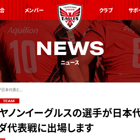
合
メンバー
クラブ
サポ
NEWS
ニュース
が日本代表と…
TEAM
ヤノンイーグルスの選手が日本
ダ代表戦に出場します