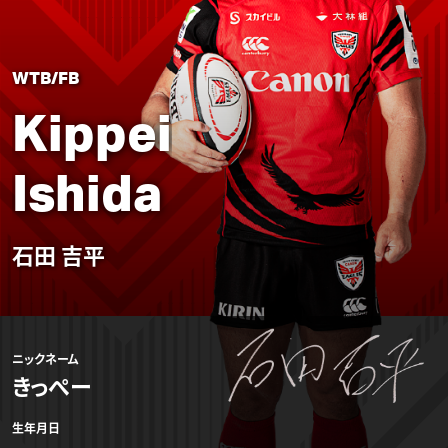
WTB/FB
Kippei
Ishida
石田 吉平
ニックネーム
きっぺー
生年月日