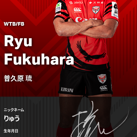
WTB/FB
Ryu
Fukuhara
普久原 琉
ニックネーム
りゅう
生年月日