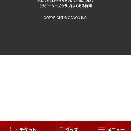
お問い合わせ
サイトのご利用について
(サポーターズクラブ)よくある質問
COPYRIGHT © CANON INC.
ニュース
試合
メンバー
クラブ
チケット
グッズ
メニュー