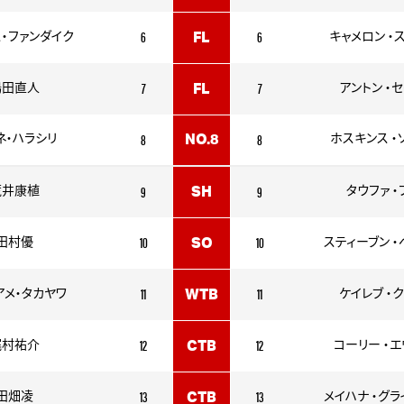
6
6
・ファンダイク
FL
キャメロン ・
7
7
嶋田直人
FL
アントン ・
8
8
ネ・ハラシリ
NO.8
ホスキンス ・
9
9
荒井康植
SH
タウファ ・
10
10
田村優
SO
スティーブン 
11
11
アメ・タカヤワ
WTB
ケイレブ ・
12
12
梶村祐介
CTB
コーリー ・
13
13
田畑凌
CTB
メイハナ ・グ