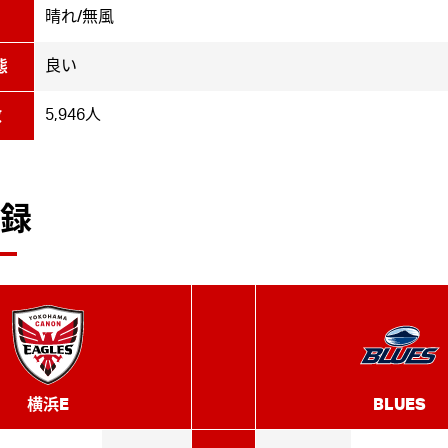
晴れ/無風
良い
態
5,946人
数
録
横浜E
BLUES