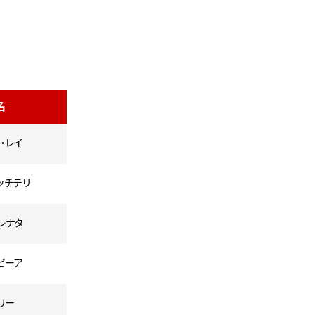
名
・レイ
ッチテリ
レナタ
ビーア
リー