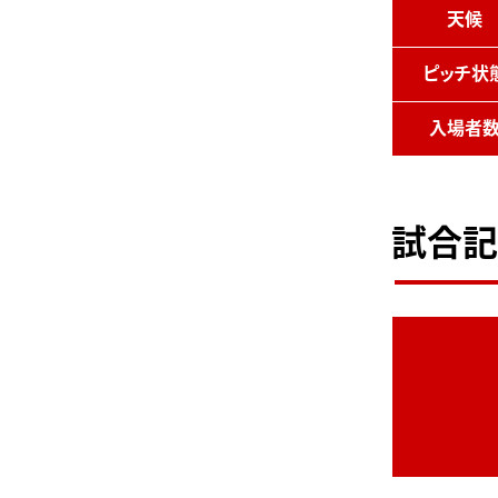
天候
ピッチ状
入場者
試合記