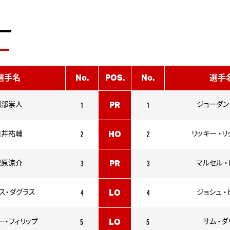
ー
選手名
No.
POS.
No.
選手
1
1
岡部崇人
PR
ジョーダン 
2
2
庭井祐輔
HO
リッキー ・リ
3
3
祝原涼介
PR
マルセル ・
4
4
ス・ダグラス
LO
ジョシュ ・
5
5
ー・フィリップ
LO
サム ・ダ