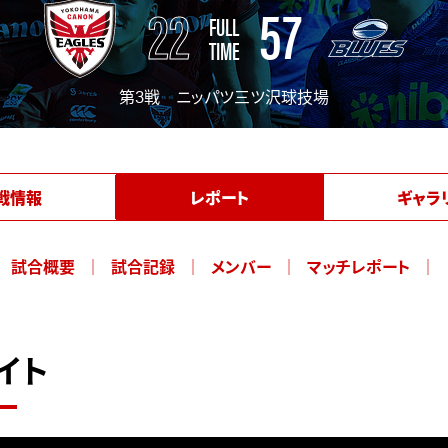
22
57
FULL
TIME
第3戦 ニッパツ三ツ沢球技場
戦情報
レポート
ギャラ
試合概要
試合記録
メンバー
マッチレポート
イト