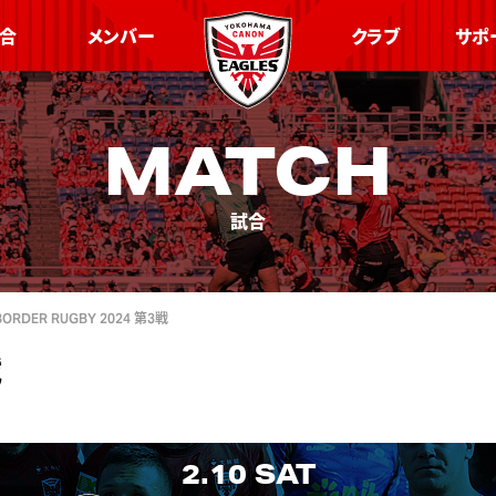
合
メンバー
クラブ
サポ
MATCH
試合
BORDER RUGBY 2024 第3戦
戦
2.10
SAT