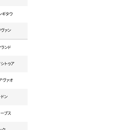
ンギタウ
リヴァン
クランド
フシトゥア
タアヴァオ
ードン
ォーブス