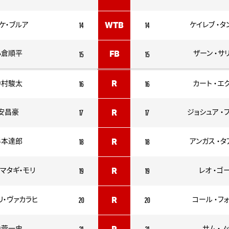
14
14
ケ・ブルア
WTB
ケイレブ ・タ
15
15
小倉順平
FB
ザーン ・サ
16
16
R
中村駿太
カート ・エ
17
17
安昌豪
R
ジョシュア ・
18
18
杉本達郎
R
アンガス ・
19
19
マタギ・モリ
R
レオ ・ゴ
20
20
リ・ヴァカラヒ
R
コール ・フ
21
21