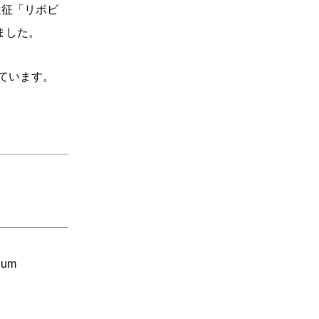
遠征「リポビ
れました。
ています。
ium