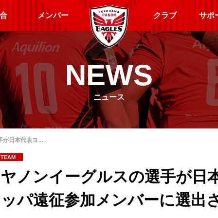
合
メンバー
クラブ
サポ
NEWS
ニュース
手が日本代表ヨ…
TEAM
キヤノンイーグルスの選手が日
ロッパ遠征参加メンバーに選出