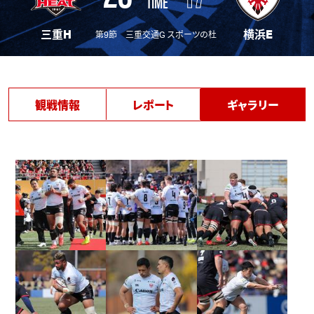
TIME
三重H
横浜E
第9節 三重交通G スポーツの杜 鈴鹿
観戦情報
レポート
ギャラリー