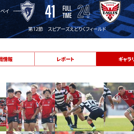
41
24
FULL
京ベイ
TIME
第12節 スピアーズえどりくフィールド
戦情報
レポート
ギャラ