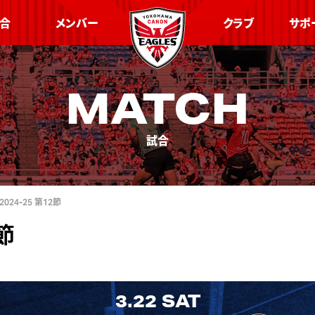
合
メンバー
クラブ
サポ
MATCH
試合
024-25 第12節
2節
3.22
SAT