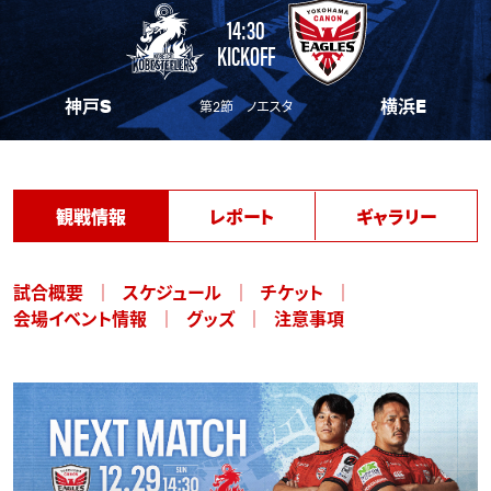
14:30
KICKOFF
神戸S
横浜E
第2節 ノエスタ
観戦情報
レポート
ギャラリー
試合概要
スケジュール
チケット
会場イベント情報
グッズ
注意事項