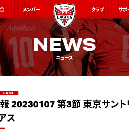
合
メンバー
クラブ
サポ
NEWS
ニュース
GAME
 20230107 第3節 東京サン
アス