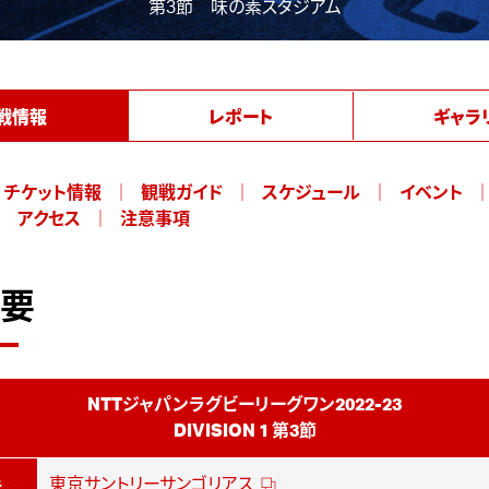
第3節 味の素スタジアム
戦情報
レポート
ギャラ
チケット情報
観戦ガイド
スケジュール
イベント
アクセス
注意事項
要
NTTジャパンラグビーリーグワン2022-23
DIVISION 1 第3節
手
東京サントリーサンゴリアス