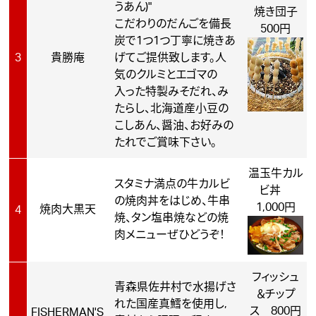
うあん)"
焼き団子
こだわりのだんごを備長
500円
炭で1つ1つ丁寧に焼きあ
3
貴勝庵
げてご提供致します。人
気のクルミとエゴマの
入った特製みそだれ、み
たらし、北海道産小豆の
こしあん、醤油、お好みの
たれでご賞味下さい。
温玉牛カル
スタミナ満点の牛カルビ
ビ丼
の焼肉丼をはじめ、牛串
1,000円
焼肉大黒天
4
焼、タン塩串焼などの焼
肉メニューぜひどうぞ！
フィッシュ
青森県佐井村で水揚げさ
＆チップ
れた国産真鱈を使用し,
ス 800円
FISHERMAN'S