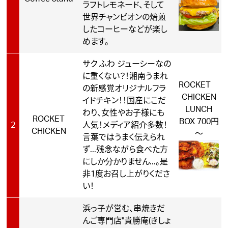
ラフトレモネード、そして
世界チャンピオンの焙煎
したコーヒーなどが楽し
めます。
サク ふわ ジューシーなの
に重くない？！湘南うまれ
ROCKET
の新感覚オリジナルフラ
CHICKEN
イドチキン！！国産にこだ
LUNCH
わり、女性やお子様にも
ROCKET
BOX 700円
2
人気！メディア紹介多数！
CHICKEN
～
言葉ではうまく伝えられ
ず...残念ながら食べた方
にしか分かりません...。是
非1度お召し上がりくださ
い！
浜っ子が営む、串焼きだ
んご専門店"貴勝庵(きしょ