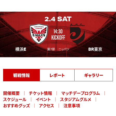
2.4
SAT
14:30
KICKOFF
横浜E
BR東京
第7節 ニッパツ
観戦情報
レポート
ギャラリー
開催概要
チケット情報
マッチデープログラム
スケジュール
イベント
スタジアムグルメ
おすすめグッズ
アクセス
注意事項