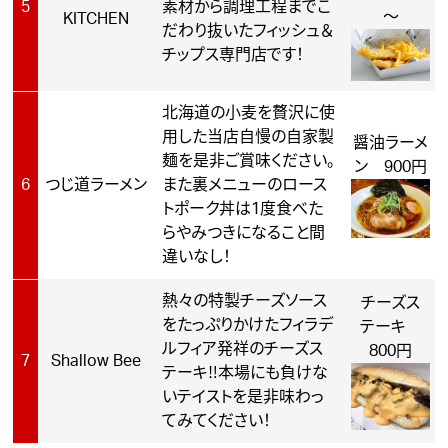
5
素材から調理工程までこ
～
KITCHEN
だわり抜いたフィッシュ＆
チップス専門店です！
北海道の小麦を贅沢に使
用した当店自慢の自家製
醤油ラーメ
麺を是非ご賞味ください。
ン 900円
6
つじ道ラーメン
また裏メニューのロース
トポーク丼は1度食べた
らやみつきになること間
違いなし！
熱々の特製チーズソース
チーズス
をたっぷりかけたフィラデ
テーキ
ルフィア発祥のチーズス
800円
7
Shallow Bee
テーキ‼本場にも負けな
いテイストを是非味わっ
てみてください！