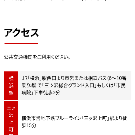
アクセス
公共交通機関をご利用ください。
JR「横浜」駅西口より市営または相鉄バス（6～10番
横
乗り場）で「三ツ沢総合グランド入口」もしくは「市民
浜
病院」下車徒歩2分
駅
三ッ
沢
横浜市営地下鉄ブルーライン「三ッ沢上町」駅より徒
上
歩15分
町