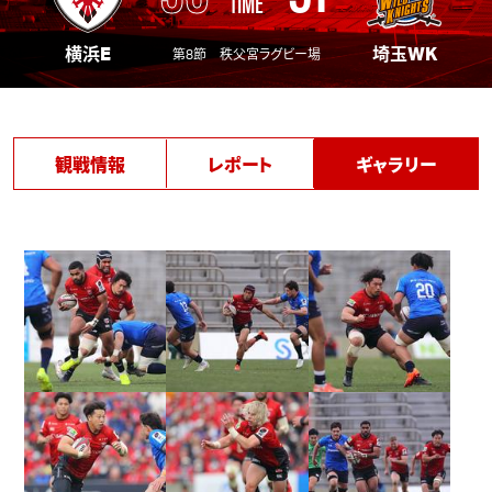
TIME
横浜E
埼玉WK
第8節 秩父宮ラグビー場
観戦情報
レポート
ギャラリー