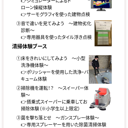
👉シミュレーターによるド
ローン操縦体験
👉サーモグラフィを使った建物点検
③音で違いを見てみよう ～建物劣化
診断～
👉専用器具を使ったタイル浮き点検
清掃体験ブース
①床をきれいにしてみよう ～小型
洗浄機体験～
👉ポリッシャーを使用した洗浄・バ
キューム体験
②掃除機を運転！？ ～スイーパー体
験～
👉搭乗式スイーパーに乗車してお
掃除体験（※小学生以上限定）
③菌を撃ち落とせ ～ガンスプレー体験～
👉専用スプレーヤーを用いた除菌清掃体験