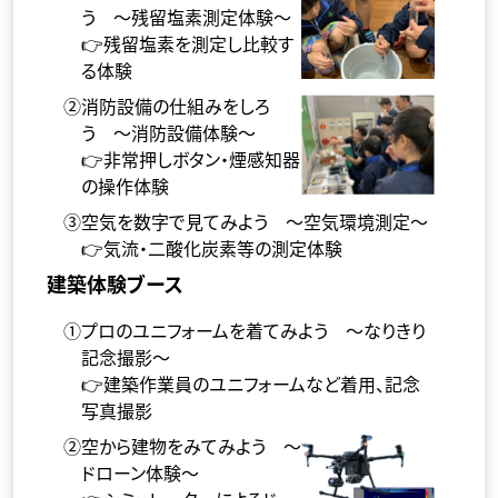
う ～残留塩素測定体験～
👉残留塩素を測定し比較す
る体験
②消防設備の仕組みをしろ
う ～消防設備体験～
👉非常押しボタン・煙感知器
の操作体験
③空気を数字で見てみよう ～空気環境測定～
👉気流・二酸化炭素等の測定体験
建築体験ブース
①プロのユニフォームを着てみよう ～なりきり
記念撮影～
👉建築作業員のユニフォームなど着用、記念
写真撮影
②空から建物をみてみよう ～
ドローン体験～