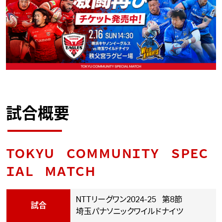
試合概要
ＴＯＫＹＵ ＣＯＭＭＵＮＩＴＹ ＳＰＥＣ
ＩＡＬ ＭＡＴＣＨ
NTTリーグワン2024-25 第8節
試合
埼玉パナソニックワイルドナイツ