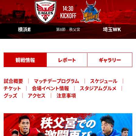
14:30
KICKOFF
横浜E
埼玉WK
第8節 秩父宮
観戦情報
レポート
ギャラリー
試合概要
マッチデープログラム
スケジュール
チケット
会場イベント情報
スタジアムグルメ
グッズ
アクセス
注意事項