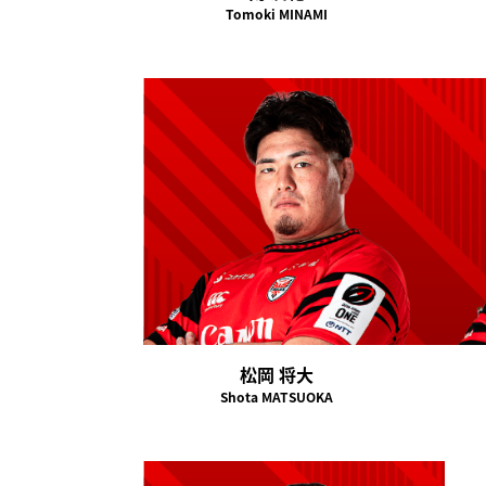
Tomoki MINAMI
松岡 将大
Shota MATSUOKA