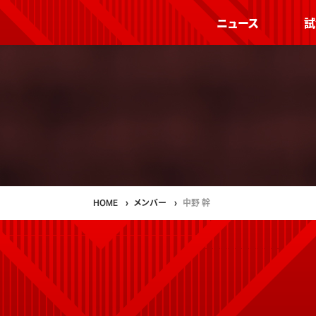
ニュース
試
HOME
メンバー
中野 幹