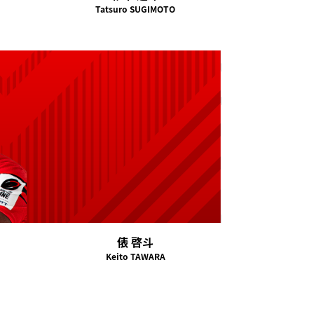
Tatsuro SUGIMOTO
俵 啓斗
Keito TAWARA