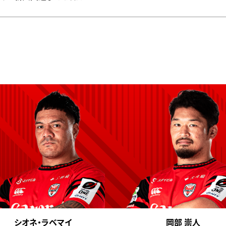
シオネ・ラベマイ
岡部 崇人