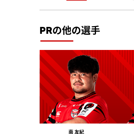
PRの他の選手
南 友紀