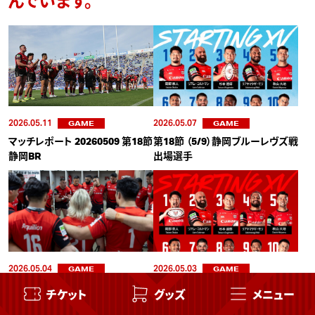
んでいます。
2026.05.11
2026.05.07
GAME
GAME
マッチレポート 20260509 第18節
第18節 （5/9）静岡ブルーレヴズ戦
静岡BR
出場選手
2026.05.04
2026.05.03
GAME
GAME
マッチレポート 20260503 第17節
第17節 （5/3）三菱重工相模原ダ
チケット
グッズ
メニュー
相模原DB
イナボアーズ戦 出場選手