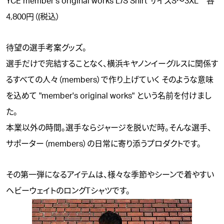
YCE member's original works L/S Shirt サイズS～3XL 各
4,800円（(税込）
待望の選手考案グッズ。
選手だけで完結することなく、横浜キヤノンイーグルスに関係す
るすべての人々（members）で作り上げていく そのような意味
を込めて "member's original works" という名前を付けまし
た。
本業以外の時間。選手ならジャージを脱いだ時。そんな選手、
サポーター（members）の日常に寄り添うプロダクトです。
その第一弾になるアイテムは、様々な季節やシーンで着やすい
ヘビーウェイトのロングTシャツです。