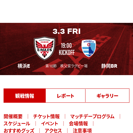
3.3
FRI
19:00
KICKOFF
横浜E
静岡BR
第10節 秩父宮ラグビー場
観戦情報
レポート
ギャラリー
開催概要
チケット情報
マッチデープログラム
スケジュール
イベント
会場情報
おすすめグッズ
アクセス
注意事項