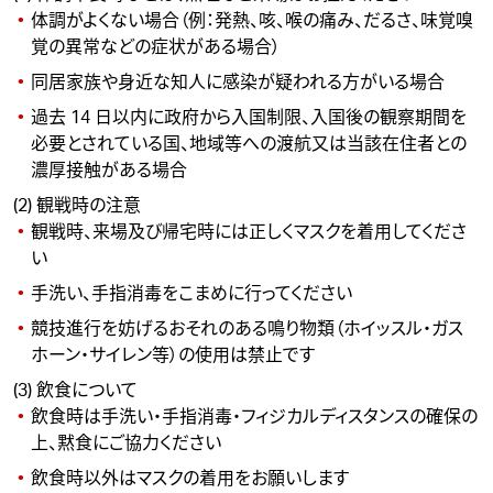
体調がよくない場合（例：発熱、咳、喉の痛み、だるさ、味覚嗅
覚の異常などの症状がある場合）
同居家族や身近な知人に感染が疑われる方がいる場合
過去 14 日以内に政府から入国制限、入国後の観察期間を
必要とされている国、地域等への渡航又は当該在住者との
濃厚接触がある場合
(2) 観戦時の注意
観戦時、来場及び帰宅時には正しくマスクを着用してくださ
い
手洗い、手指消毒をこまめに行ってください
競技進行を妨げるおそれのある鳴り物類（ホイッスル・ガス
ホーン・サイレン等）の使用は禁止です
(3) 飲食について
飲食時は手洗い・手指消毒・フィジカルディスタンスの確保の
上、黙食にご協力ください
飲食時以外はマスクの着用をお願いします