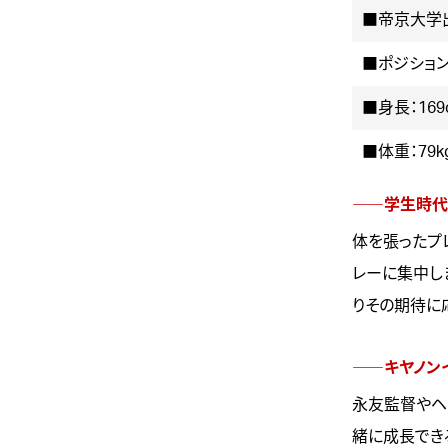
■帝京大学
■ポジション
■身長：169
■体重：79k
――学生時代
体を張ったプ
レーに集中し
りその期待に
――キヤノン
永友監督やヘ
緒に成長でき