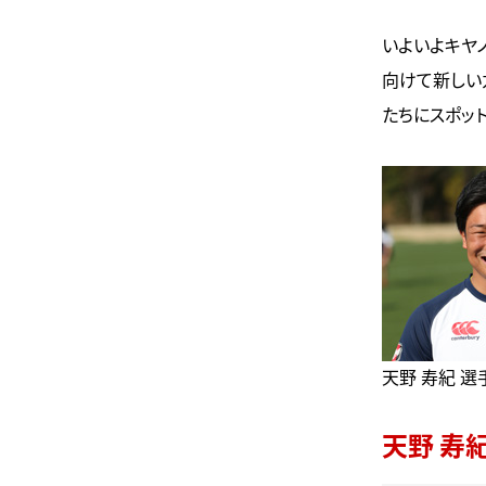
いよいよキヤノ
向けて新しい
たちにスポッ
天野 寿紀 選
天野 寿