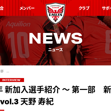
合
メンバー
クラブ
サポ
NEWS
ニュース
一部 …
INTERVIEW
3年 新加入選手紹介 〜 第一部 
ol.3 天野 寿紀