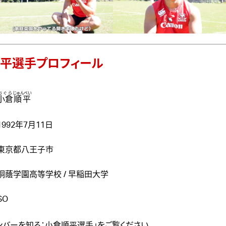
平選手プロフィール
おぐら
じゅんぺい
小倉
順平
1992年7月11日
東京都八王子市
桐蔭学園高等学校 / 早稲田大学
SO
ンバーを知る：小倉順平選手
」をご覧ください。