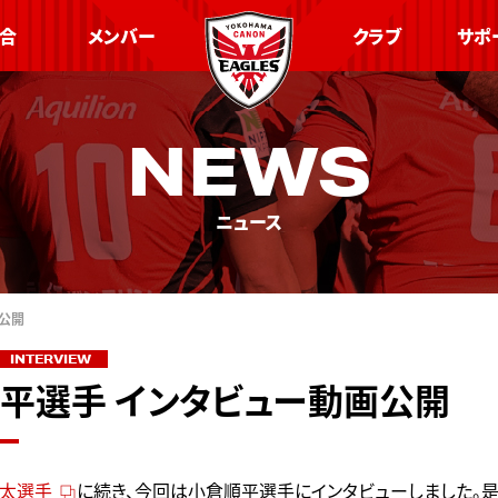
合
メンバー
クラブ
サポ
NEWS
ニュース
公開
INTERVIEW
平選手 インタビュー動画公開
太選手
に続き、今回は小倉順平選手にインタビューしました。