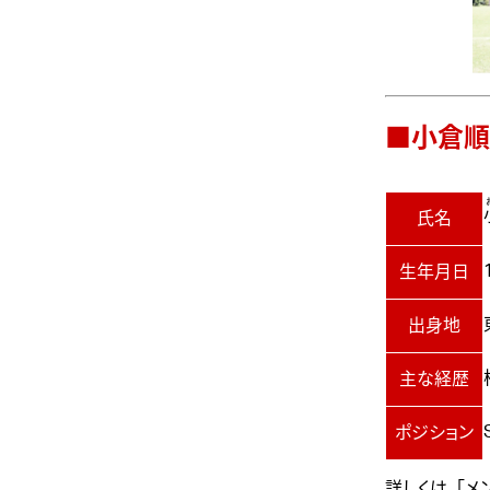
■小倉順
氏名
生年月日
出身地
主な経歴
ポジション
詳しくは、「
メ