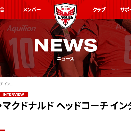
合
メンバー
クラブ
サポ
NEWS
ニュース
チ イン…
INTERVIEW
・マクドナルド ヘッドコーチ イン