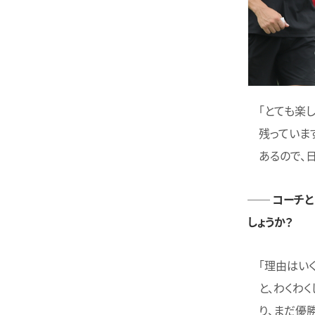
「とても楽
残っていま
あるので、
── コーチ
しょうか？
「理由はい
と、わくわ
り、まだ優