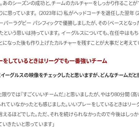
ね。あのシーズンの成功と、チームのカルチャーをしっかり作ることが
に思っています。 （2023年に）私がヘッドコーチを退任した翌年（20
ーパーラグビー パシフィックで優勝しましたが、その（ベースとなっ
たという思いは持っています。 イーグルスについても、在任中はも
とになった後も作り上げたカルチャーを残すことが大事だと考えて
ーをしているときはリーグでも一番強いチーム
にイーグルスの映像をチェックしたと思いますが、どんなチームだと
た限りでは『すごくいいチームだ』と思いましたが、やはり80分間（高
られていなかったとも感じました。いいプレーをしているときはリー
言えるほどでした。ただ、それを続けられなかったので今後はしっか
していきたいと思っています」