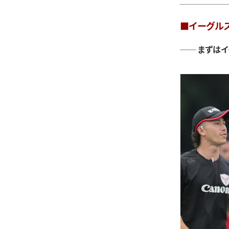
■イーグル
── まずは