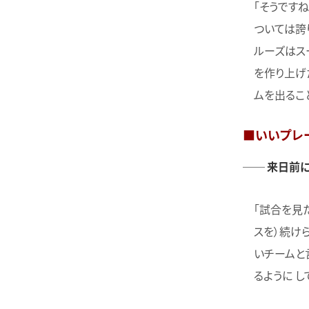
「そうです
ついては誇り
ルーズはス
を作り上げ
ムを出るこ
■いいプレ
── 来日前
「試合を見
スを）続け
いチームと
るように 