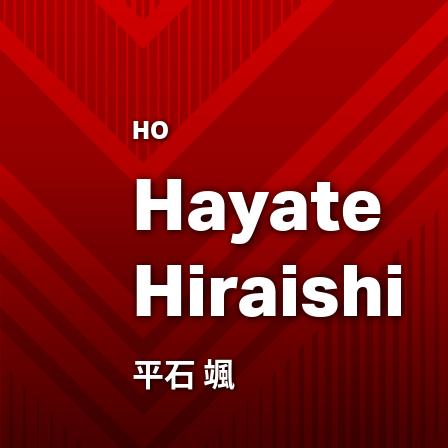
HO
Hayate
Hiraishi
平石 颯