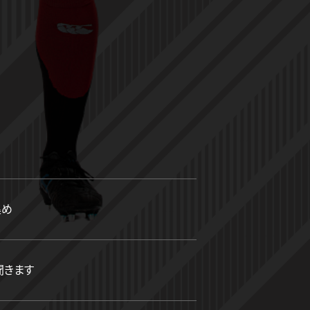
集め
聞きます