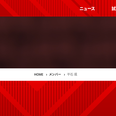
ニュース
試
HOME
メンバー
平石 颯