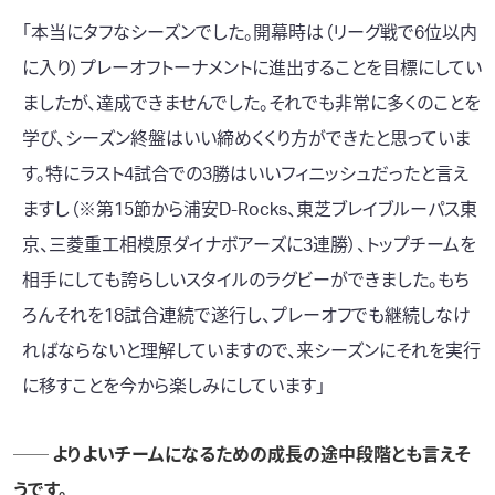
「本当にタフなシーズンでした。開幕時は（リーグ戦で6位以内
に入り）プレーオフトーナメントに進出することを目標にしてい
ましたが、達成できませんでした。それでも非常に多くのことを
学び、シーズン終盤はいい締めくくり方ができたと思っていま
す。特にラスト4試合での3勝はいいフィニッシュだったと言え
ますし（※第15節から
浦安D-Rocks
、
東芝ブレイブルーパス東
京
、
三菱重工相模原ダイナボアーズ
に3連勝）、トップチームを
相手にしても誇らしいスタイルのラグビーができました。もち
ろんそれを18試合連続で遂行し、プレーオフでも継続しなけ
ればならないと理解していますので、来シーズンにそれを実行
に移すことを今から楽しみにしています」
── よりよいチームになるための成長の途中段階とも言えそ
うです。