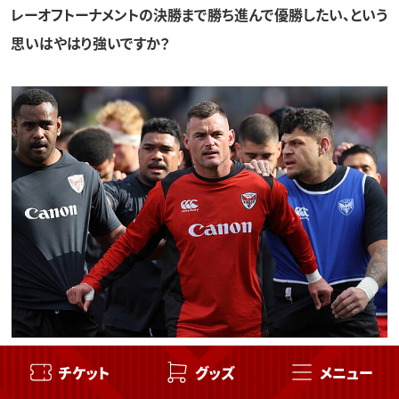
レーオフトーナメントの決勝まで勝ち進んで優勝したい、という
思いはやはり強いですか？
チケット
グッズ
メニュー
「そうですね。私が初めてイーグルスと契約を結んだときから
『優勝するまで日本を離れない』と言い続けてきました。絶対